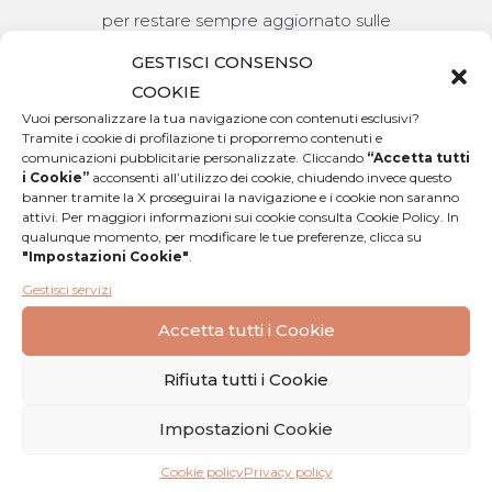
per restare sempre aggiornato sulle
nostre novità
GESTISCI CONSENSO
COOKIE
Vuoi personalizzare la tua navigazione con contenuti esclusivi?
Tramite i cookie di profilazione ti proporremo contenuti e
comunicazioni pubblicitarie personalizzate. Cliccando
“Accetta tutti
i Cookie”
acconsenti all’utilizzo dei cookie, chiudendo invece questo
Spediamo in tutta Italia
banner tramite la X proseguirai la navigazione e i cookie non saranno
attivi. Per maggiori informazioni sui cookie consulta Cookie Policy. In
garantendo la catena del freddo
qualunque momento, per modificare le tue preferenze, clicca su
"Impostazioni Cookie"
.
Gestisci servizi
Accetta tutti i Cookie
Rifiuta tutti i Cookie
Packaging sicuro
ed ecologico
Impostazioni Cookie
Cookie policy
Privacy policy