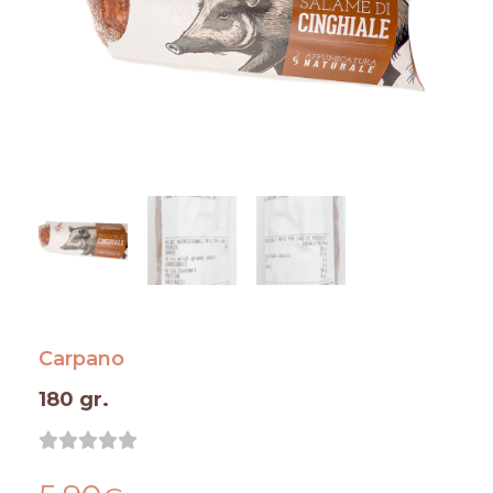
Carpano
180 gr.
Valutazione





0
su