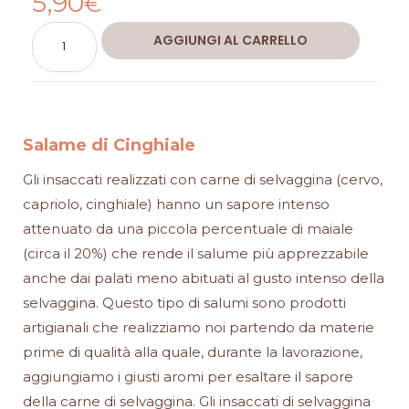
5,90
€
5
Salame
Alternative:
AGGIUNGI AL CARRELLO
di
Cinghiale
quantità
Salame di Cinghiale
Gli insaccati realizzati con carne di selvaggina (cervo,
capriolo, cinghiale) hanno un sapore intenso
attenuato da una piccola percentuale di maiale
(circa il 20%) che rende il salume più apprezzabile
anche dai palati meno abituati al gusto intenso della
selvaggina. Questo tipo di salumi sono prodotti
artigianali che realizziamo noi partendo da materie
prime di qualità alla quale, durante la lavorazione,
aggiungiamo i giusti aromi per esaltare il sapore
della carne di selvaggina. Gli insaccati di selvaggina