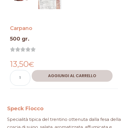
Carpano
500 gr.
Valutazione





0
13,50
su
€
5
Speck
Alternative:
AGGIUNGI AL CARRELLO
Fiocco
quantità
Speck Fiocco
Specialità tipica del trentino ottenuta dalla fesa della
coscia di suino, salata, aromatizzata, affumicata e