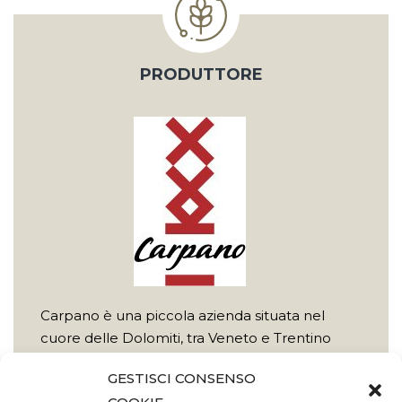
PRODUTTORE
Carpano è una piccola azienda situata nel
cuore delle Dolomiti, tra Veneto e Trentino
Alto Adige e produce dal 1952 speck, würstel e
GESTISCI CONSENSO
salumi seguendo le tradizioni della cultura