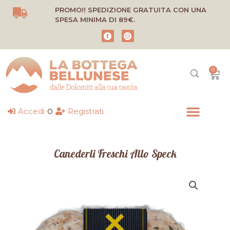
Vai
PROMO!! SPEDIZIONE GRATUITA CON UNA
al
SPESA MINIMA DI 89€.
contenuto
0
Carr
o
Accedi
Registrati
Canederli Freschi Allo Speck