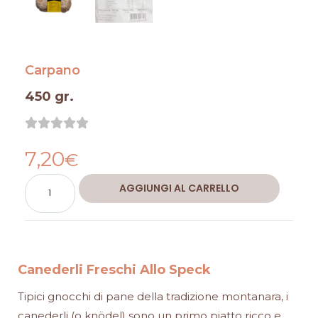
Carpano
450 gr.
Valutazione





0
7,20
su
€
5
Canederli
Alternative:
AGGIUNGI AL CARRELLO
Freschi
Allo
Speck
quantità
Canederli Freschi Allo Speck
Tipici gnocchi di pane della tradizione montanara, i
canederli (o knödel) sono un primo piatto ricco e