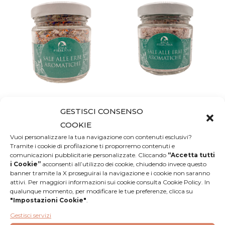
GESTISCI CONSENSO
Sale Aromatico con
Sale Aromatico con
COOKIE
Calendula e Fiordaliso
Cipolla di Tropea
Vuoi personalizzare la tua navigazione con contenuti esclusivi?
5,20
€
5,20
€
Tramite i cookie di profilazione ti proporremo contenuti e
comunicazioni pubblicitarie personalizzate. Cliccando
“Accetta tutti
i Cookie”
acconsenti all’utilizzo dei cookie, chiudendo invece questo
AGGIUNGI AL
AGGIUNGI AL
banner tramite la X proseguirai la navigazione e i cookie non saranno
CARRELLO
CARRELLO
attivi. Per maggiori informazioni sui cookie consulta Cookie Policy. In
qualunque momento, per modificare le tue preferenze, clicca su
"Impostazioni Cookie"
.
Gestisci servizi