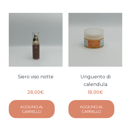
Siero viso notte
Unguento di
calendula
28,00
€
18,00
€
AGGIUNGI AL
AGGIUNGI AL
CARRELLO
CARRELLO