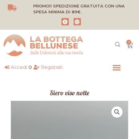
Vai
PROMO!! SPEDIZIONE GRATUITA CON UNA
al
SPESA MINIMA DI 89€.
contenuto
0
Carr
o
Accedi
Registrati
Siero viso notte