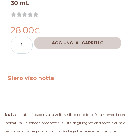
30 ml.
Valutazione





0
28,00
su
€
5
Siero
Alternative:
AGGIUNGI AL CARRELLO
viso
notte
quantità
Siero viso notte
Nota:
la data di scadenza, a volte visibile nelle foto, è da ritenersi non
indicativa. Le schede prodotto e la lista degli ingredienti sono a cura e
responsabilità dei produttori. La Bottega Bellunese declina ogni