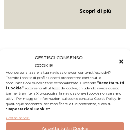
Scopri di più
GESTISCI CONSENSO
COOKIE
Recensioni
Vuoi personalizzare la tua navigazione con contenuti esclusivi?
Tramite i cookie di profilazione ti proporremo contenuti e
comunicazioni pubblicitarie personalizzate. Cliccando
“Accetta tutti
Nessuna
i Cookie”
acconsenti all’utilizzo dei cookie, chiudendo invece questo
Lascia una
banner tramite la X proseguirai la navigazione e i cookie non saranno
recensione
recensione
attivi. Per maggiori informazioni sui cookie consulta Cookie Policy. In
qualunque momento, per modificare le tue preferenze, clicca su
"Impostazioni Cookie"
.
Gestisci servizi
Accetta tutti i Cookie