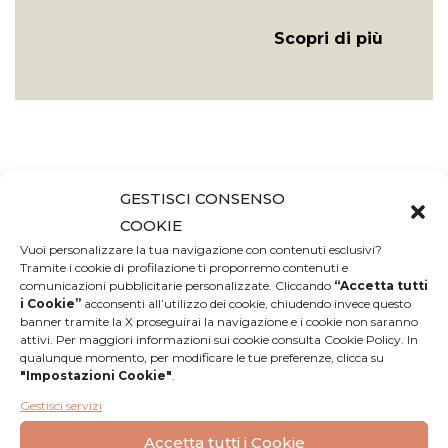
Scopri di più
GESTISCI CONSENSO
COOKIE
Recensioni
Vuoi personalizzare la tua navigazione con contenuti esclusivi?
Tramite i cookie di profilazione ti proporremo contenuti e
comunicazioni pubblicitarie personalizzate. Cliccando
“Accetta tutti
Nessuna
i Cookie”
acconsenti all’utilizzo dei cookie, chiudendo invece questo
Lascia una
banner tramite la X proseguirai la navigazione e i cookie non saranno
recensione
recensione
attivi. Per maggiori informazioni sui cookie consulta Cookie Policy. In
qualunque momento, per modificare le tue preferenze, clicca su
"Impostazioni Cookie"
.
Gestisci servizi
Accetta tutti i Cookie