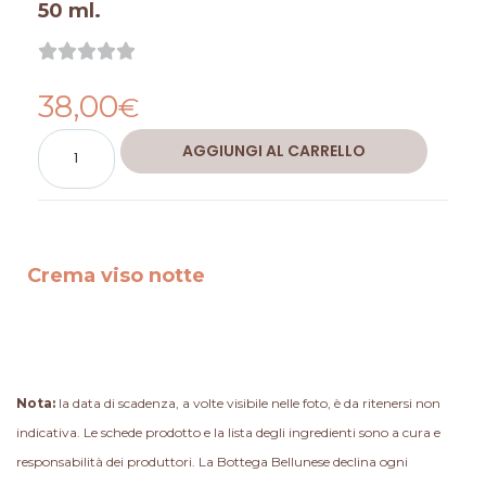
50 ml.
Valutazione





0
38,00
su
€
5
Crema
Alternative:
AGGIUNGI AL CARRELLO
viso
notte
quantità
Crema viso notte
Nota:
la data di scadenza, a volte visibile nelle foto, è da ritenersi non
indicativa. Le schede prodotto e la lista degli ingredienti sono a cura e
responsabilità dei produttori. La Bottega Bellunese declina ogni