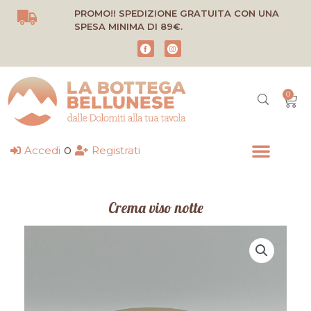
Vai
PROMO!! SPEDIZIONE GRATUITA CON UNA
al
SPESA MINIMA DI 89€.
contenuto
0
Carr
o
Accedi
Registrati
Crema viso notte