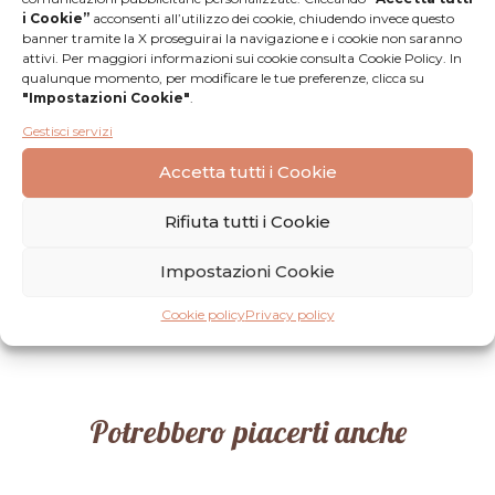
i Cookie”
acconsenti all’utilizzo dei cookie, chiudendo invece questo
banner tramite la X proseguirai la navigazione e i cookie non saranno
attivi. Per maggiori informazioni sui cookie consulta Cookie Policy. In
qualunque momento, per modificare le tue preferenze, clicca su
"Impostazioni Cookie"
.
Recensioni
Gestisci servizi
Accetta tutti i Cookie
Nessuna
Lascia una
Rifiuta tutti i Cookie
recensione
recensione
Impostazioni Cookie
Cookie policy
Privacy policy
Potrebbero piacerti anche