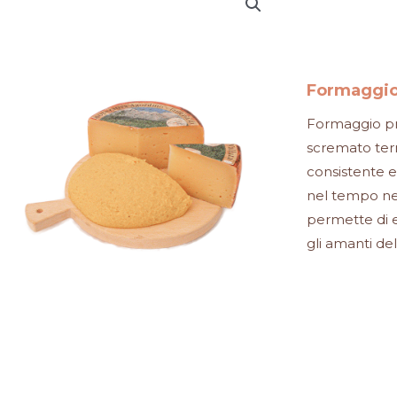
Formaggio
Formaggio pr
scremato term
consistente e 
nel tempo ne
permette di e
gli amanti de