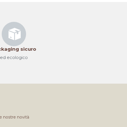
kaging sicuro
ed ecologico
e nostre novità