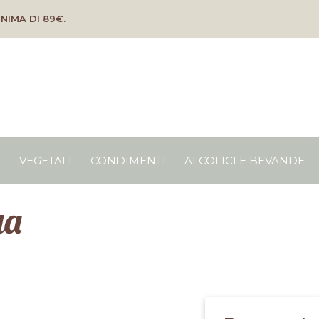
NIMA DI 89€.
O
VEGETALI
CONDIMENTI
ALCOLICI E BEVANDE
ga