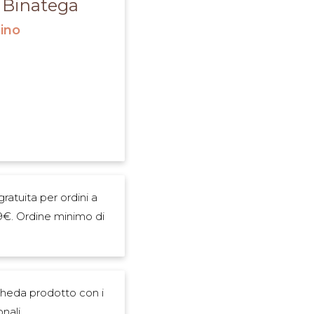
 Binatega
dino
azione
ratuita per ordini a
9€. Ordine minimo di
cheda prodotto con i
onali