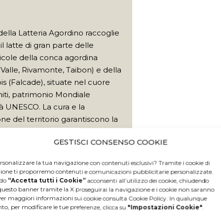
E
o della Latteria Agordino raccoglie
il latte di gran parte delle
icole della conca agordina
Valle, Rivamonte, Taibon) e della
ois (Falcade), situate nel cuore
iti, patrimonio Mondiale
à UNESCO. La cura e la
e del territorio garantiscono la
a di un ambiente sano dove ogni
GESTISCI CONSENSO COOKIE
apore di buono e di natura.
rsonalizzare la tua navigazione con contenuti esclusivi? Tramite i cookie di
zione ti proporremo contenuti e comunicazioni pubblicitarie personalizzate.
Scopri di più
ndo
“Accetta tutti i Cookie”
acconsenti all’utilizzo dei cookie, chiudendo
questo banner tramite la X proseguirai la navigazione e i cookie non saranno
 Per maggiori informazioni sui cookie consulta Cookie Policy. In qualunque
, per modificare le tue preferenze, clicca su
"Impostazioni Cookie"
.