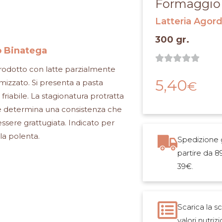
Formaggio
Latteria Agor
300 gr.
 Binatega
Valut





0
odotto con latte parzialmente
su
5,40
izzato. Si presenta a pasta
€
5
friabile. La stagionatura protratta
 determina una consistenza che
ssere grattugiata. Indicato per
lla polenta.
Spedizione g
partire da 8
39€.
Scarica la s
valori nutrizi