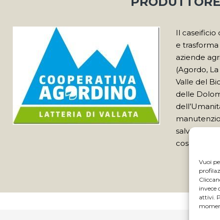
PRODUTTOR
Il caseifici
e trasforma 
aziende agr
(Agordo, La 
Valle del Bi
delle Dolom
dell’Umanit
manutenzion
salvaguardi
cosa ha il s
Vuoi pe
profila
Clicca
invece 
attivi.
momento