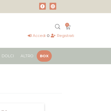
0
Carrello
o
Accedi
Registrati
DOLCI
ALTRO
BOX