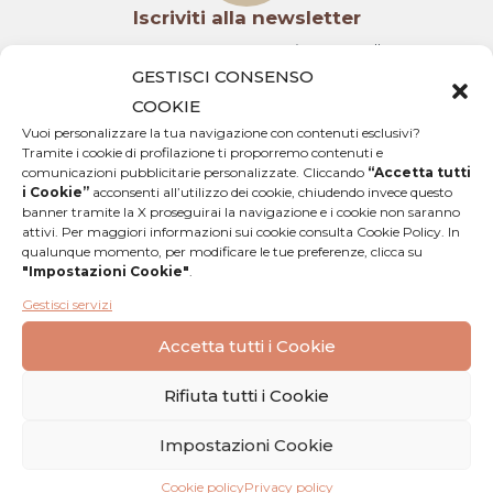
Iscriviti alla newsletter
per restare sempre aggiornato sulle
nostre novità
GESTISCI CONSENSO
COOKIE
Vuoi personalizzare la tua navigazione con contenuti esclusivi?
Tramite i cookie di profilazione ti proporremo contenuti e
comunicazioni pubblicitarie personalizzate. Cliccando
“Accetta tutti
i Cookie”
acconsenti all’utilizzo dei cookie, chiudendo invece questo
banner tramite la X proseguirai la navigazione e i cookie non saranno
Spediamo in tutta Italia
attivi. Per maggiori informazioni sui cookie consulta Cookie Policy. In
qualunque momento, per modificare le tue preferenze, clicca su
garantendo la catena del freddo
"Impostazioni Cookie"
.
Gestisci servizi
Accetta tutti i Cookie
Rifiuta tutti i Cookie
Packaging sicuro
Impostazioni Cookie
ed ecologico
Cookie policy
Privacy policy