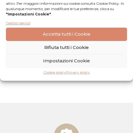
Biscotti Esse
Mezzelune Frutti di
attivi. Per maggiori informazioni sui cookie consulta Cookie Policy. In
qualunque momento, per modificare le tue preferenze, clicca su
Bosco
"Impostazioni Cookie"
.
4,50
€
4,50
€
Gestisci servizi
AGGIUNGI AL
AGGIUNGI AL
Accetta tutti i Cookie
CARRELLO
CARRELLO
Rifiuta tutti i Cookie
Impostazioni Cookie
Cookie policy
Privacy policy