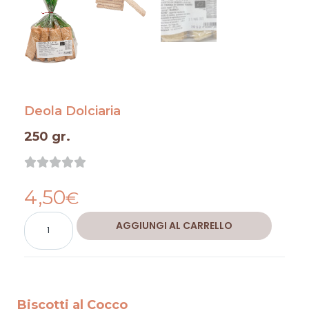
Deola Dolciaria
250 gr.
Valutazione





0
4,50
su
€
5
Biscotti
Alternative:
AGGIUNGI AL CARRELLO
al
Cocco
quantità
Biscotti al Cocco