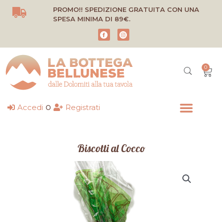
Vai
PROMO!! SPEDIZIONE GRATUITA CON UNA
al
SPESA MINIMA DI 89€.
contenuto
0
Carr
o
Accedi
Registrati
Biscotti al Cocco