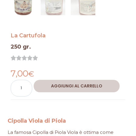
La Cartufola
250 gr.
Valutazione





0
7,00
su
€
5
Cipolla
Alternative:
AGGIUNGI AL CARRELLO
Viola
di
Piola
quantità
Cipolla Viola di Piola
La famosa Cipolla di Piola Viola è ottima come