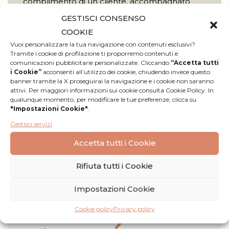
complimento di un cliente, accompagnato
dalla domanda “Posso comprarne un po’ da
GESTISCI CONSENSO
portare a casa?” si è convinto in maniera
COOKIE
definitiva di far uscire la “cartufola” dai confini
Vuoi personalizzare la tua navigazione con contenuti esclusivi?
del Cadore e metterla in commercio sott’olio
Tramite i cookie di profilazione ti proporremo contenuti e
comunicazioni pubblicitarie personalizzate. Cliccando
“Accetta tutti
in vasetti di vari formati.
i Cookie”
acconsenti all’utilizzo dei cookie, chiudendo invece questo
banner tramite la X proseguirai la navigazione e i cookie non saranno
Scopri di più
attivi. Per maggiori informazioni sui cookie consulta Cookie Policy. In
qualunque momento, per modificare le tue preferenze, clicca su
"Impostazioni Cookie"
.
Gestisci servizi
Accetta tutti i Cookie
Rifiuta tutti i Cookie
Recensioni
Impostazioni Cookie
Cookie policy
Privacy policy
Nessuna
Lascia una