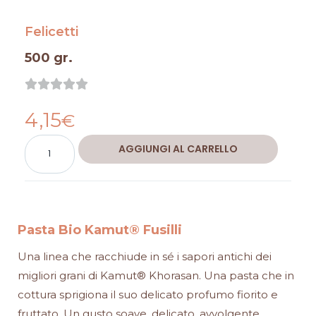
Felicetti
500 gr.
Valutazione





0
4,15
su
€
5
Fusilli
Alternative:
AGGIUNGI AL CARRELLO
Bio
Kamut
quantità
Pasta Bio Kamut® Fusilli
Una linea che racchiude in sé i sapori antichi dei
migliori grani di Kamut® Khorasan. Una pasta che in
cottura sprigiona il suo delicato profumo fiorito e
fruttato. Un gusto soave, delicato, avvolgente.