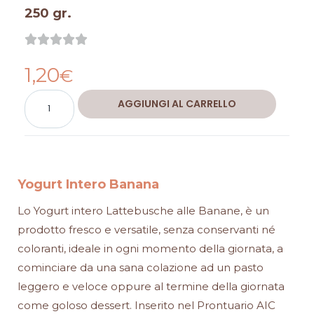
250 gr.
Valutazione





0
1,20
su
€
5
Yogurt
Alternative:
AGGIUNGI AL CARRELLO
Intero
Banana
quantità
Yogurt Intero Banana
Lo Yogurt intero Lattebusche alle Banane, è un
prodotto fresco e versatile, senza conservanti né
coloranti, ideale in ogni momento della giornata, a
cominciare da una sana colazione ad un pasto
leggero e veloce oppure al termine della giornata
come goloso dessert. Inserito nel Prontuario AIC