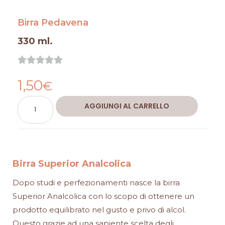
Birra Pedavena
330 ml.
Valutazione





0
1,50
su
€
5
Birra
Alternative:
AGGIUNGI AL CARRELLO
Superior
Analcolica
33
cl
Birra Superior Analcolica
quantità
Dopo studi e perfezionamenti nasce la birra
Superior Analcolica con lo scopo di ottenere un
prodotto equilibrato nel gusto e privo di alcol.
Questo grazie ad una sapiente scelta degli