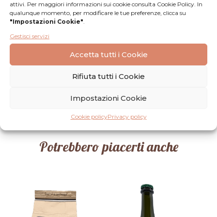
attivi. Per maggiori informazioni sui cookie consulta Cookie Policy. In
qualunque momento, per modificare le tue preferenze, clicca su
Recensioni
"Impostazioni Cookie"
.
Gestisci servizi
Nessuna
Lascia una
Accetta tutti i Cookie
recensione
recensione
Rifiuta tutti i Cookie
Impostazioni Cookie
Cookie policy
Privacy policy
Potrebbero piacerti anche