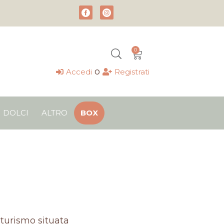
0
Carrello
o
Accedi
Registrati
DOLCI
ALTRO
BOX
iturismo situata