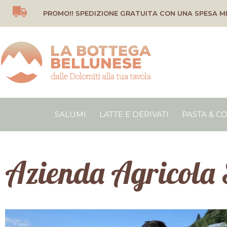
Vai
PROMO!! SPEDIZIONE GRATUITA CON UNA SPESA MI
al
contenuto
SALUMI
LATTE E DERIVATI
PASTA & C
Azienda Agricola 