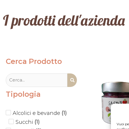
I prodotti dell'azienda
Cerca Prodotto
Tipologia
(
1
)
Alcolici e bevande
(
1
)
Succhi
Vuoi pe
profila