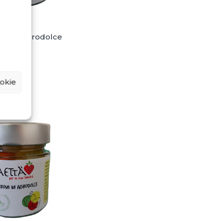
ne in Agrodolce
Saetta'
6,90
€
okie