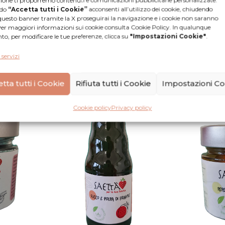
ndo
“Accetta tutti i Cookie”
acconsenti all’utilizzo dei cookie, chiudendo
questo banner tramite la X proseguirai la navigazione e i cookie non saranno
 Per maggiori informazioni sui cookie consulta Cookie Policy. In qualunque
, per modificare le tue preferenze, clicca su
"Impostazioni Cookie"
.
rodolce
Cappucci in Agrodolce
Zucchi
Saetta'
 servizi
6,90
€
tta tutti i Cookie
Rifiuta tutti i Cookie
Impostazioni Co
Cookie policy
Privacy policy