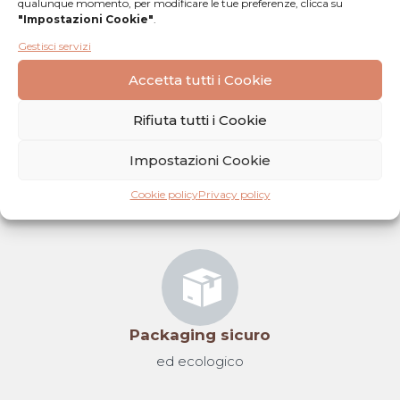
qualunque momento, per modificare le tue preferenze, clicca su
Iscriviti alla newsletter
"Impostazioni Cookie"
.
per restare sempre aggiornato sulle
Gestisci servizi
nostre novità
Accetta tutti i Cookie
Rifiuta tutti i Cookie
Impostazioni Cookie
Spediamo in tutta Italia
Cookie policy
Privacy policy
garantendo la catena del freddo
Packaging sicuro
ed ecologico