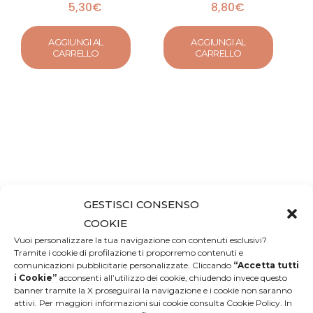
5,30
€
8,80
€
AGGIUNGI AL
AGGIUNGI AL
CARRELLO
CARRELLO
GESTISCI CONSENSO
COOKIE
Vuoi personalizzare la tua navigazione con contenuti esclusivi?
Tramite i cookie di profilazione ti proporremo contenuti e
comunicazioni pubblicitarie personalizzate. Cliccando
“Accetta tutti
i Cookie”
acconsenti all’utilizzo dei cookie, chiudendo invece questo
banner tramite la X proseguirai la navigazione e i cookie non saranno
attivi. Per maggiori informazioni sui cookie consulta Cookie Policy. In