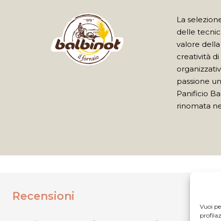
La selezione 
delle tecni
valore della 
creatività di
organizzati
passione uni
Panificio Ba
rinomata nel
Recensioni
Vuoi pe
profila