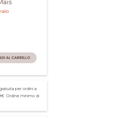
Mais
naio
azione
GI AL CARRELLO
ratuita per ordini a
9€. Ordine minimo di