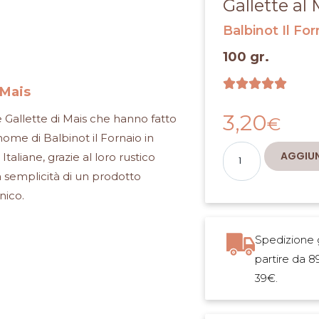
Gallette al 
Balbinot Il For
100 gr.
Valut





 Mais
5
su
3,20
me Gallette di Mais che hanno fatto
€
5
nome di Balbinot il Fornaio in
Gallette
Alternative:
AGGIUN
Italiane, grazie al loro rustico
al
 semplicità di un prodotto
Mais
nico.
quantità
Spedizione g
partire da 8
39€.