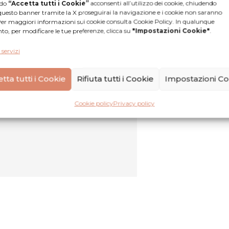
ndo
“Accetta tutti i Cookie”
acconsenti all’utilizzo dei cookie, chiudendo
questo banner tramite la X proseguirai la navigazione e i cookie non saranno
 Per maggiori informazioni sui cookie consulta Cookie Policy. In qualunque
, per modificare le tue preferenze, clicca su
"Impostazioni Cookie"
.
 servizi
tta tutti i Cookie
Rifiuta tutti i Cookie
Impostazioni Co
ssime davvero.... grazie mille
Cookie policy
Privacy policy