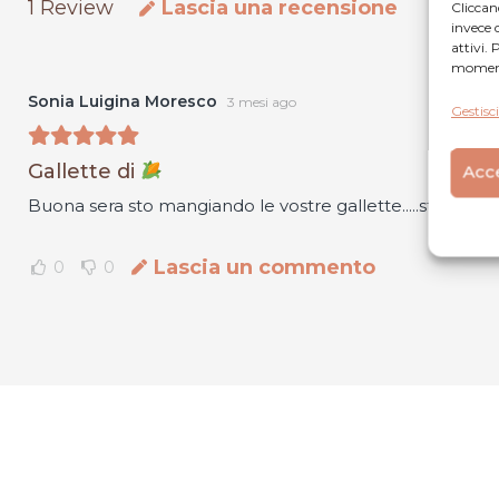
1
Review
Lascia una recensione
Clicca
invece 
attivi.
momento
Sonia Luigina Moresco
3 mesi ago
Gestisci
Gallette di
Acce
Buona sera sto mangiando le vostre gallette.....strabuoni
Lascia un commento
0
0