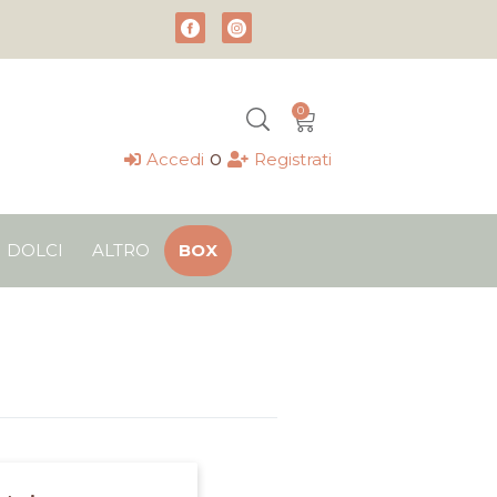
0
Carrello
o
Accedi
Registrati
DOLCI
ALTRO
BOX