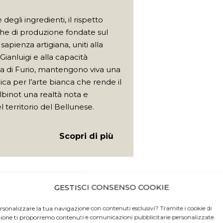
degli ingredienti, il rispetto
che di produzione fondate sul
sapienza artigiana, uniti alla
 Gianluigi e alla capacità
va di Furio, mantengono viva una
ca per l’arte bianca che rende il
lbinot una realtà nota e
 territorio del Bellunese.
Scopri di più
GESTISCI CONSENSO COOKIE
rsonalizzare la tua navigazione con contenuti esclusivi? Tramite i cookie di
zione ti proporremo contenuti e comunicazioni pubblicitarie personalizzate.