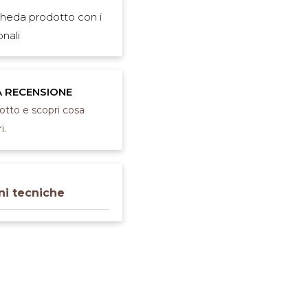
cheda prodotto con i
onali
A RECENSIONE
dotto e scopri cosa
i.
ni tecniche