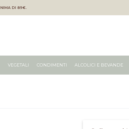
NIMA DI 89€.
O
VEGETALI
CONDIMENTI
ALCOLICI E BEVANDE