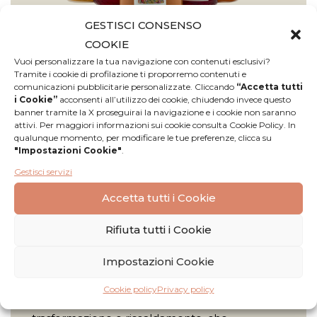
GESTISCI CONSENSO
COOKIE
Vuoi personalizzare la tua navigazione con contenuti esclusivi?
Tramite i cookie di profilazione ti proporremo contenuti e
comunicazioni pubblicitarie personalizzate. Cliccando
“Accetta tutti
La filosofia dell’azienda Agricola Mauro Remedi
i Cookie”
acconsenti all’utilizzo dei cookie, chiudendo invece questo
è semplice e genuina:
banner tramite la X proseguirai la navigazione e i cookie non saranno
attivi. Per maggiori informazioni sui cookie consulta Cookie Policy. In
qualunque momento, per modificare le tue preferenze, clicca su
Alleviamo api e produciamo mieli locali
"Impostazioni Cookie"
.
per passione.
Gestisci servizi
Niente chimica e scelta di postazioni il
più possibile incontaminate.
Accetta tutti i Cookie
Api sane e in sintonia con l’ambiente
Rifiuta tutti i Cookie
circostante ci ricompensano con mieli
ricchi e fragranti.
Impostazioni Cookie
Il prodotto viene estratto per centrifugazione,
Cookie policy
Privacy policy
filtrato e fatto decantare, senza subire nessuna