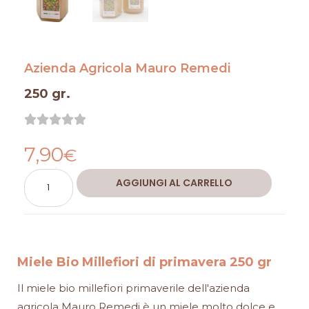
Azienda Agricola Mauro Remedi
250 gr.
Valutazione





0
7,90
su
€
5
Miele
Alternative:
AGGIUNGI AL CARRELLO
Bio
Millefiori
di
primavera
Miele Bio Millefiori di primavera 250 gr
250
Il miele bio millefiori primaverile dell'azienda
gr
agricola Mauro Remedi è un miele molto dolce e
quantità