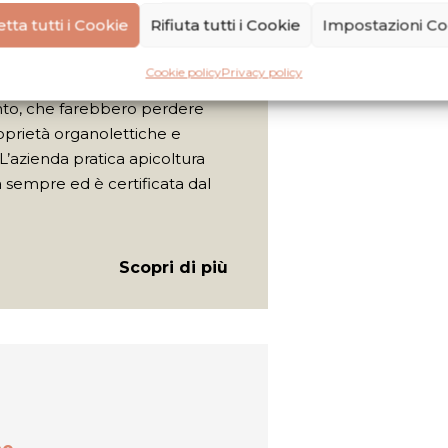
tta tutti i Cookie
Rifiuta tutti i Cookie
Impostazioni Co
viene estratto per
one, filtrato e fatto decantare,
Cookie policy
Privacy policy
e nessuna trasformazione o
to, che farebbero perdere
oprietà organolettiche e
. L’azienda pratica apicoltura
a sempre ed è certificata dal
Scopri di più