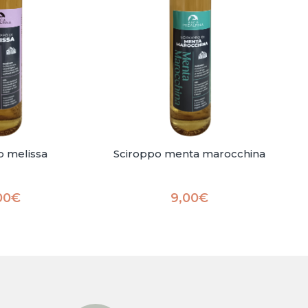
o melissa
Sciroppo menta marocchina
00
€
9,00
€