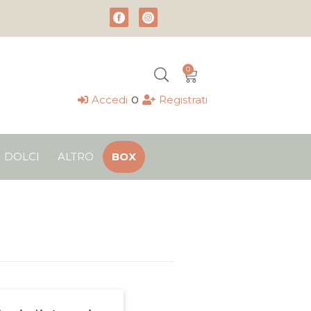
0
Carrello
o
Accedi
Registrati
DOLCI
ALTRO
BOX