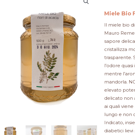
Miele Bio 
Il miele bio d
Mauro Remedi
sapore delica
cristallizza 
trasparente. 
l’odore quasi 
mentre l’arom
mandorla. NOT
elevato poter
delicato non 
ai quali vien
lungo e non 
Indicato, insi
diabetici liev