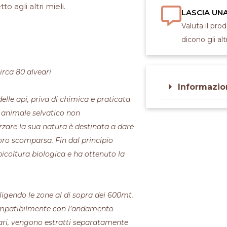
to agli altri mieli.
LASCIA UN
Valuta il pro
dicono gli altr
rca 80 alveari
Informazio
elle api, priva di chimica e praticata
n animale selvatico non
zare la sua natura è destinata a dare
loro scomparsa. Fin dal principio
icoltura biologica e ha ottenuto la
iligendo le zone al di sopra dei 600mt.
compatibilmente con l’andamento
eari, vengono estratti separatamente