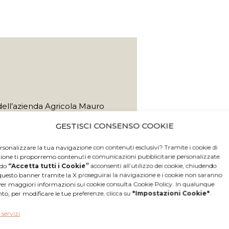
E
 dell’azienda Agricola Mauro
emplice e genuina:
GESTISCI CONSENSO COOKIE
iamo api e produciamo mieli
rsonalizzare la tua navigazione con contenuti esclusivi? Tramite i cookie di
zione ti proporremo contenuti e comunicazioni pubblicitarie personalizzate.
 per passione.
ndo
“Accetta tutti i Cookie”
acconsenti all’utilizzo dei cookie, chiudendo
 chimica e scelta di postazioni il
questo banner tramite la X proseguirai la navigazione e i cookie non saranno
ossibile incontaminate.
 Per maggiori informazioni sui cookie consulta Cookie Policy. In qualunque
, per modificare le tue preferenze, clicca su
"Impostazioni Cookie"
.
ne e in sintonia con l’ambiente
stante ci ricompensano con mieli
 servizi
 e fragranti.