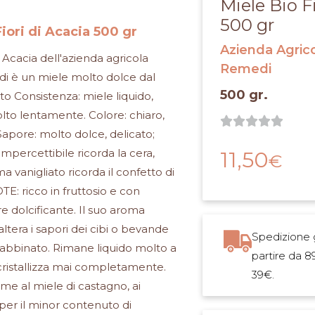
Miele Bio F
500 gr
Fiori di Acacia 500 gr
Azienda Agric
i Acacia dell'azienda agricola
Remedi
 è un miele molto dolce dal
500 gr.
to Consistenza: miele liquido,
Valut
molto lentamente. Colore: chiaro,





0
Sapore: molto dolce, delicato;
su
impercettibile ricorda la cera,
11,50
€
5
a vanigliato ricorda il confetto di
E: ricco in fruttosio e con
e dolcificante. Il suo aroma
altera i sapori dei cibi o bevande
Spedizione g
e abbinato. Rimane liquido molto a
partire da 8
cristallizza mai completamente.
39€.
eme al miele di castagno, ai
i per il minor contenuto di