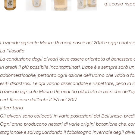
glucosio rispet
L’azienda agricola Mauro Remadi nasce nel 2014 e oggi conta ci
La Filosofia
La conduzione degli alveari deve essere orientata al benessere d
in areali il più possibile incontaminati. L’ape è e sempre sarà u
addomesticabile, pertanto ogni azione dell’uomo che vada a for
esiti disastrosi. Le api vanno assecondate e rispettate, pena la 
l’azienda agricola Mauro Remedi ha adottato le tecniche dell’ap
certificazione dall’ente ICEA nel 2017.
Il territorio
Gli alveari sono collocati in varie postazioni del Bellunese, pred
Ogni anno producono nettari di varie origini botaniche che, 
stagionale e salvaguardando il fabbisogno invernale degli alv