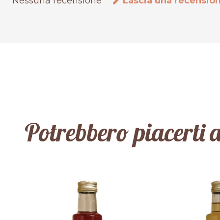
Nessuna recensione
Lascia una recensio
Potrebbero piacerti 