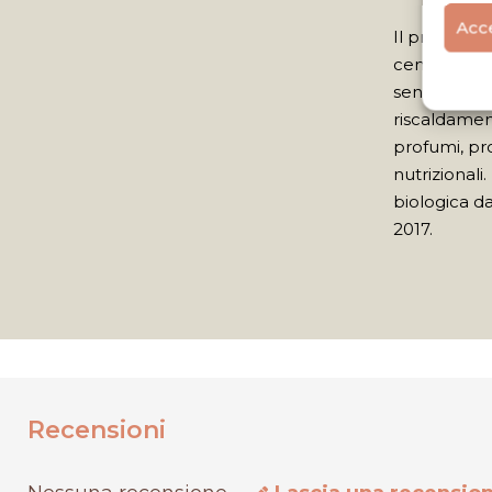
Acce
Il prodotto 
centrifugazi
senza subir
riscaldamen
profumi, pr
nutrizionali
biologica d
2017.
Recensioni