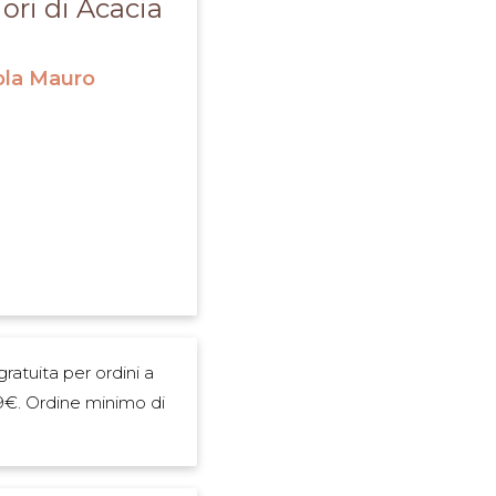
iori di Acacia
ola Mauro
azione
ratuita per ordini a
9€. Ordine minimo di