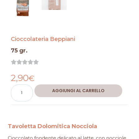
Cioccolateria Beppiani
75 gr.
Valutazione





0
2,90
su
€
5
Tavoletta
Alternative:
AGGIUNGI AL CARRELLO
Dolomitica
Nocciola
quantità
Tavoletta Dolomitica Nocciola
Cioccolato fondente delicato al latte, con nocciole