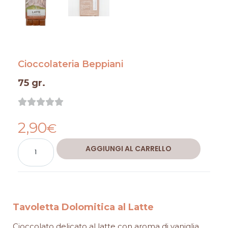
Cioccolateria Beppiani
75 gr.
Valutazione





0
2,90
su
€
5
Tavoletta
Alternative:
AGGIUNGI AL CARRELLO
Dolomitica
al
Latte
quantità
Tavoletta Dolomitica al Latte
Cioccolato delicato al latte con aroma di vaniglia.