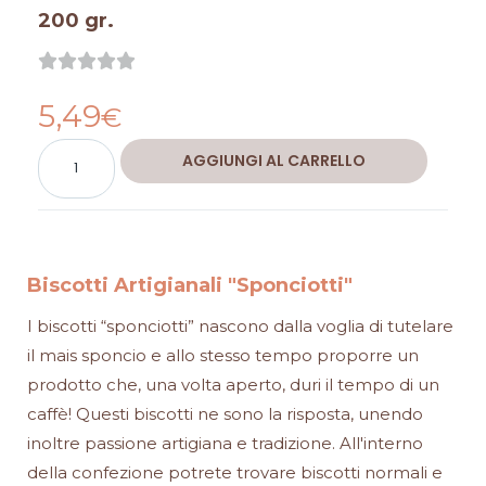
200 gr.
Valutazione





0
5,49
su
€
5
Biscotti
Alternative:
AGGIUNGI AL CARRELLO
Artigianali
"Sponciotti"
quantità
Biscotti Artigianali "Sponciotti"
I biscotti “sponciotti” nascono dalla voglia di tutelare
il mais sponcio e allo stesso tempo proporre un
prodotto che, una volta aperto, duri il tempo di un
caffè! Questi biscotti ne sono la risposta, unendo
inoltre passione artigiana e tradizione. All'interno
della confezione potrete trovare biscotti normali e