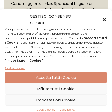
Cesiomaggiore, il Mais Sponcio, il Fagiolo di
Lamon, il Fagiolo Gialet e l’Orzo Agordino, che
danno quindi all’azienda Agricola la possibilità
GESTISCI CONSENSO
di annoverare molti prodotti a Presidio Slow
COOKIE
Food o a certificazione I.G.P. Poter esporre
Vuoi personalizzare la tua navigazione con contenuti esclusivi?
Tramite i cookie di profilazione ti proporremo contenuti e
questi simboli è sì un vanto ed orgoglio, ma
comunicazioni pubblicitarie personalizzate. Cliccando
“Accetta tutti
anche sinonimo di garanzia, sicurezza e qualità
i Cookie”
acconsenti all’utilizzo dei cookie, chiudendo invece questo
per chi acquista i suoi prodotti.
banner tramite la X proseguirai la navigazione e i cookie non saranno
attivi. Per maggiori informazioni sui cookie consulta Cookie Policy. In
Scopri di più
qualunque momento, per modificare le tue preferenze, clicca su
"Impostazioni Cookie"
.
Gestisci servizi
Accetta tutti i Cookie
Rifiuta tutti i Cookie
Impostazioni Cookie
Recensioni
Cookie policy
Privacy policy